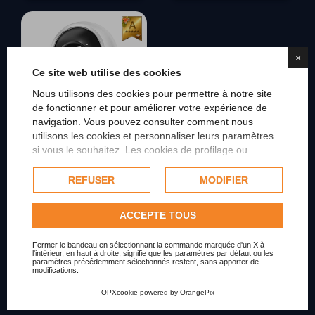
×
Ce site web utilise des cookies
Nous utilisons des cookies pour permettre à notre site
de fonctionner et pour améliorer votre expérience de
navigation. Vous pouvez consulter comment nous
utilisons les cookies et personnaliser leurs paramètres
si vous le souhaitez. Les cookies de profilage ou
4194
commerciaux ne seront utilisés qu'avec le
BABY MONITOR
consentement de l'utilisateur et, si cela est permis, ils
REFUSER
MODIFIER
VIDEOCAMERA SCHERMO 5.0"
peuvent être utilisés pour personnaliser la publicité.
BATTERIA VISIONE NOTTURNA
Pour plus d'informations sur la façon dont Google utilise
ACCEPTE TOUS
SORVEGLIANZA
les données collectées, veuillez consulter la
Politique de
confidentialité de Google
.
Prix
90,00
Fermer le bandeau en sélectionnant la commande marquée d'un X à
l'intérieur, en haut à droite, signifie que les paramètres par défaut ou les
Consulter les informations complètes sur les
paramètres précédemment sélectionnés restent, sans apporter de
cookies.
modifications.
Affichage 1-7 de 7 article(s)
OPXcookie
powered by
OrangePix