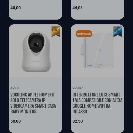
Prix
Prix
40,00
44,01
NOUVEAU
4219
27887
VOCOLINC APPLE HOMEKIT
INTERRUTTORE LUCE SMART
SOLO TELECAMERA IP
1 VIA COMPATIBILE CON ALEXA
VIDEOCAMERA SMART CASA
GOOGLE HOME WIFI DA
BABY MONITOR
INCASSO
Prix
Prix
50,00
82,50