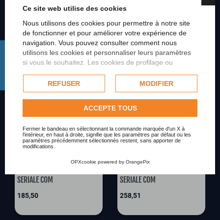
Prix
Prix
508,50
172,50
Ce site web utilise des cookies
Nous utilisons des cookies pour permettre à notre site
de fonctionner et pour améliorer votre expérience de
navigation. Vous pouvez consulter comment nous
FILTRER
utilisons les cookies et personnaliser leurs paramètres
si vous le souhaitez. Les cookies de profilage ou
commerciaux ne seront utilisés qu'avec le
consentement de l'utilisateur et, si cela est permis, ils
REFUSER
MODIFIER
peuvent être utilisés pour personnaliser la publicité.
Pour plus d'informations sur la façon dont Google utilise
ACCEPTE TOUS
les données collectées, veuillez consulter la
Politique de
confidentialité de Google
.
Fermer le bandeau en sélectionnant la commande marquée d'un X à
l'intérieur, en haut à droite, signifie que les paramètres par défaut ou les
Consulter les informations complètes sur les
5566_W11-8_240
5566_W11-16_480
paramètres précédemment sélectionnés restent, sans apporter de
cookies.
modifications.
HP T620 PLUS THIN CLIENT
HP T620 PLUS THIN CLIENT
MINI WINDOWS 11 8GB
MINI WINDOWS 11 16GB
OPXcookie
powered by
OrangePix
240GB FISSO 2 X RS232
480GB FISSO 2 X RS232
SERIALE COM
SERIALE COM
Prix
Prix
185,50
258,51