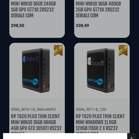
MINI WIN10 16GB 240GB
MINI WIN10 16GB 480GB
1GB GPU GT710 2RS232
2GB GPU GT710 2RS232
SERIALE COM
SERIALE COM
Prix
Prix
298,50
338,49
5566_W10-16_960+4GPU
5566_W11-8_120
HP T620 PLUS THIN CLIENT
HP T620 PLUS THIN CLIENT
MINI WIN10 16GB 960GB
MINI WINDOWS 11 8GB
4GB GPU GTX 1050TI RS232
120GB FISSO 2 X RS232
SERIALE
SERIALE COM
×