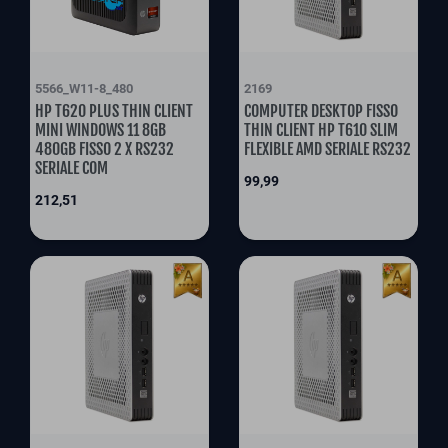
5566_W11-8_480
2169
HP T620 PLUS THIN CLIENT
COMPUTER DESKTOP FISSO
MINI WINDOWS 11 8GB
THIN CLIENT HP T610 SLIM
480GB FISSO 2 X RS232
FLEXIBLE AMD SERIALE RS232
SERIALE COM
Prix
99,99
Prix
212,51