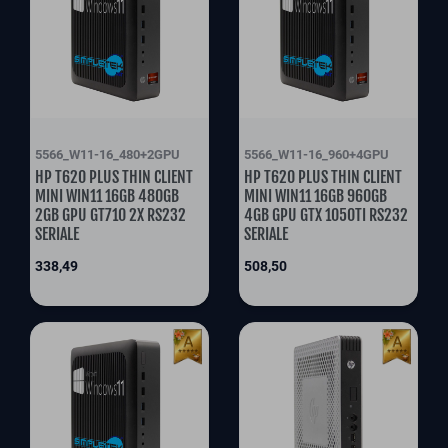
5566_W11-16_480+2GPU
5566_W11-16_960+4GPU
HP T620 PLUS THIN CLIENT
HP T620 PLUS THIN CLIENT
MINI WIN11 16GB 480GB
MINI WIN11 16GB 960GB
2GB GPU GT710 2X RS232
4GB GPU GTX 1050TI RS232
SERIALE
SERIALE
Prix
Prix
338,49
508,50