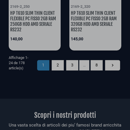
2169-2_250
2169-2_320
HP T610 SLIM THIN CLIENT
HP T610 SLIM THIN CLIENT
FLEXIBLE PC FISSO 2GB RAM
FLEXIBLE PC FISSO 2GB RAM
250GB HDD AMD SERIALE
320GB HDD AMD SERIALE
RS232
RS232
Prix
Prix
140,00
145,00
Affichage 1-
24 de 178
Suivant
1
2
3
…
8

article(s)
Scopri i nostri prodotti
Una vasta scelta di articoli dei piu’ famosi brand arricchita