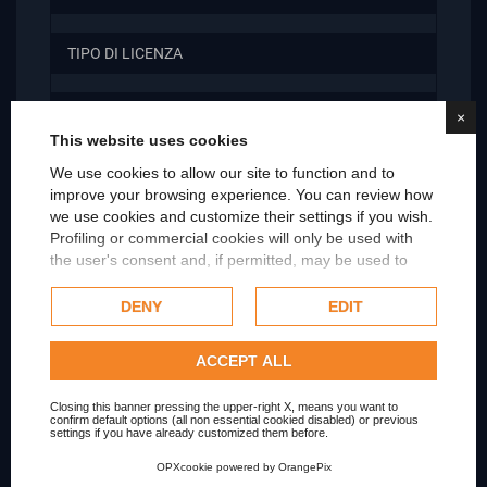
TIPO DI LICENZA
MODELLO SPEDIZIONE AMAZON
×
This website uses cookies
Condition
Used
We use cookies to allow our site to function and to
improve your browsing experience. You can review how
we use cookies and customize their settings if you wish.
Profiling or commercial cookies will only be used with
Scopri i prodotti correlati
the user's consent and, if permitted, may be used to
personalize advertising. For more information on how
Google uses collected data, please refer to
Google's
DENY
EDIT
Privacy Policy
.
Check our extended cookie policy.
ACCEPT ALL
Closing this banner pressing the upper-right X, means you want to
confirm default options (all non essential cookied disabled) or previous
settings if you have already customized them before.
OPXcookie
powered by
OrangePix