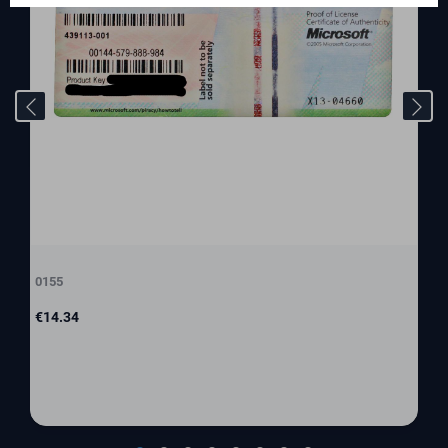
0155
Price
€14.34