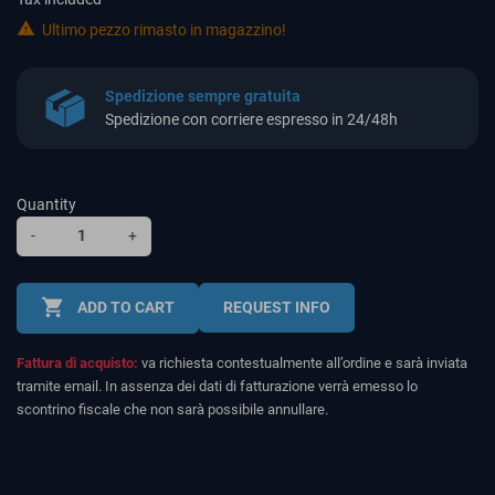

Ultimo pezzo rimasto in magazzino!
Spedizione sempre gratuita
Spedizione con corriere espresso in 24/48h
Quantity
-
+
shopping_cart
ADD TO CART
REQUEST INFO
Fattura di acquisto:
va richiesta contestualmente all’ordine e sarà inviata
tramite email. In assenza dei dati di fatturazione verrà emesso lo
scontrino fiscale che non sarà possibile annullare.