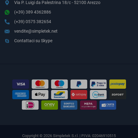
Via P. Luigi da Palestrina 18/c - 52100 Arezzo
(+39) 389 4362886
(+39) 0575 382654
vendite@simpletek.net
Contattaci su Skype
Copyright © 2026 Simpletek S.r.l. | P.IVA: 02046910515