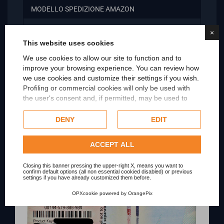
MODELLO SPEDIZIONE AMAZON
Condition
Used
×
This website uses cookies
We use cookies to allow our site to function and to
improve your browsing experience. You can review how
Scopri i prodotti correlati
we use cookies and customize their settings if you wish.
Profiling or commercial cookies will only be used with
the user's consent and, if permitted, may be used to
personalize advertising. For more information on how
Google uses collected data, please refer to
Google's
DENY
EDIT
Privacy Policy
.
Check our extended cookie policy.
ACCEPT ALL
Closing this banner pressing the upper-right X, means you want to
confirm default options (all non essential cookied disabled) or previous
settings if you have already customized them before.
OPXcookie
powered by
OrangePix