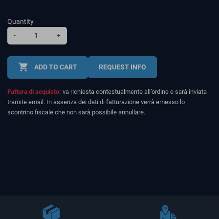
Quantity
-
+
shopping_cart
ADD TO CART
REQUEST INFO
Fattura di acquisto:
va richiesta contestualmente all’ordine e sarà inviata
tramite email. In assenza dei dati di fatturazione verrà emesso lo
scontrino fiscale che non sarà possibile annullare.