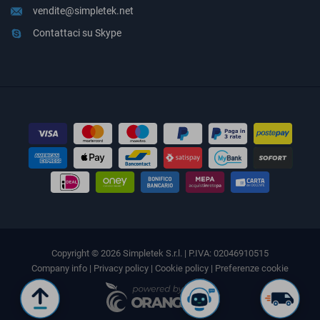
vendite@simpletek.net
Contattaci su Skype
Copyright © 2026 Simpletek S.r.l. | P.IVA: 02046910515
Company info
|
Privacy policy
|
Cookie policy
|
Preferenze cookie