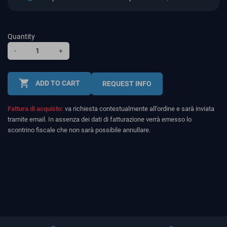
Quantity
-
+
shopping_cart
ADD TO CART
REQUEST INFO
Fattura di acquisto:
va richiesta contestualmente all’ordine e sarà inviata
tramite email. In assenza dei dati di fatturazione verrà emesso lo
scontrino fiscale che non sarà possibile annullare.