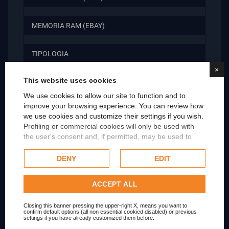
MEMORIA RAM (EBAY)
TIPOLOGIA
×
This website uses cookies
MODELLO SPEDIZIONE AMAZON
We use cookies to allow our site to function and to
improve your browsing experience. You can review how
Condition
Exellent
we use cookies and customize their settings if you wish.
Profiling or commercial cookies will only be used with
the user's consent and, if permitted, may be used to
personalize advertising. For more information on how
Scopri i prodotti correlati
Google uses collected data, please refer to
Google's
DENY
EDIT
Privacy Policy
.
Check our extended cookie policy.
ACCEPT ALL
OUT-OF-STOCK
Closing this banner pressing the upper-right X, means you want to
confirm default options (all non essential cookied disabled) or previous
settings if you have already customized them before.