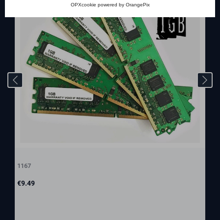
OPXcookie
powered by
OrangePix
1167
Price
€9.49