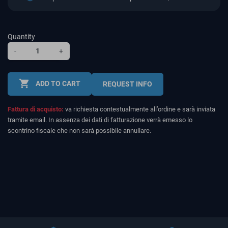
Quantity
-
+
shopping_cart
ADD TO CART
REQUEST INFO
Fattura di acquisto:
va richiesta contestualmente all’ordine e sarà inviata
tramite email. In assenza dei dati di fatturazione verrà emesso lo
scontrino fiscale che non sarà possibile annullare.