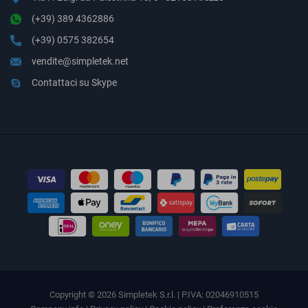
(+39) 389 4362886
(+39) 0575 382654
vendite@simpletek.net
Contattaci su Skype
Copyright © 2026 Simpletek S.r.l. | P.IVA: 02046910515