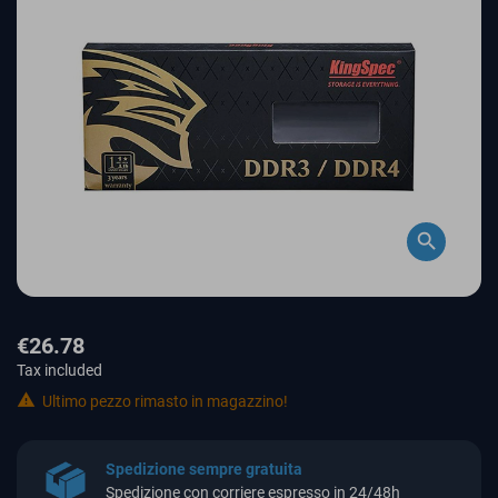
search
€26.78
Tax included

Ultimo pezzo rimasto in magazzino!
Spedizione sempre gratuita
Spedizione con corriere espresso in 24/48h