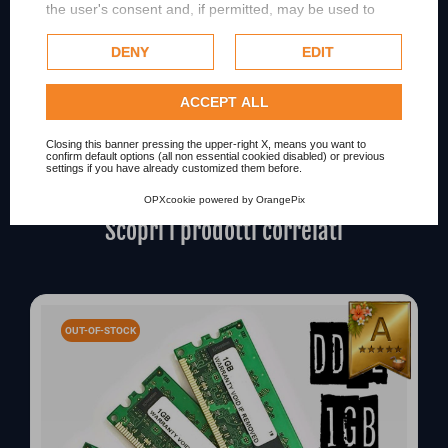
the user's consent and, if permitted, may be used to
personalize advertising. For more information on how
MODELLO COMPATIBILE
Google uses collected data, please refer to
Google's
DENY
EDIT
Privacy Policy
.
MODELLO SPEDIZIONE AMAZON
Check our extended cookie policy.
ACCEPT ALL
Condition
New
Closing this banner pressing the upper-right X, means you want to
confirm default options (all non essential cookied disabled) or previous
settings if you have already customized them before.
OPXcookie
powered by
OrangePix
Scopri i prodotti correlati
OUT-OF-STOCK