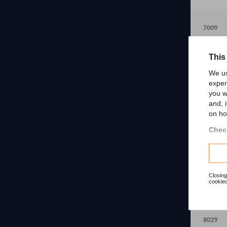
7009
Price
€99.99
This
We us
exper
you w
and, 
on ho
Check
Closing
cookied
8029