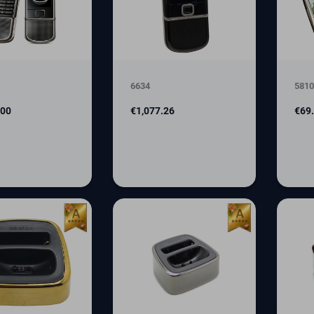
6634
5810
Price
Pric
.00
€1,077.26
€69