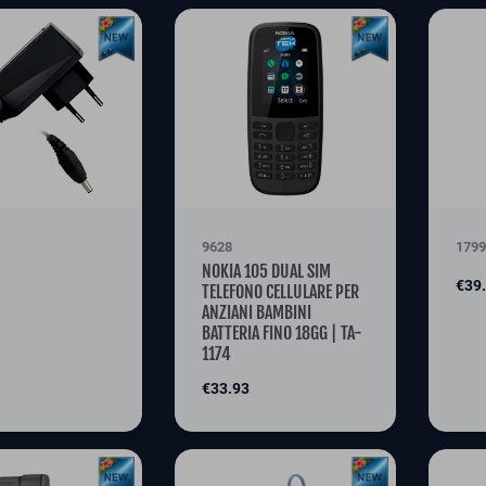
9628
1799
NOKIA 105 DUAL SIM
Pric
€39
TELEFONO CELLULARE PER
ANZIANI BAMBINI
BATTERIA FINO 18GG | TA-
1174
Price
€33.93