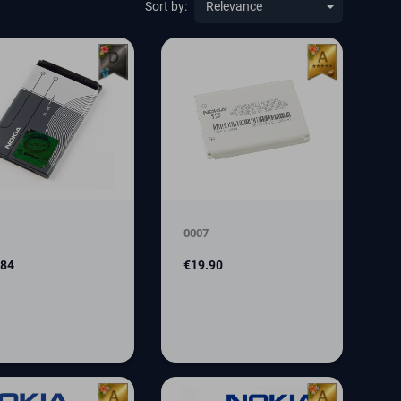
Sort by:
0007
e
Price
.84
€19.90