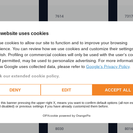
7614
7317
Price
Pric
€99.99
€99
 website uses cookies
e cookies to allow our site to function and to improve your browsing
ience. You can review how we use cookies and customize their settings
ish. Profiling or commercial cookies will only be used with the user's c
if permitted, may be used to personalize advertising. For more informat
w Google uses collected data, please refer to
Google's Privacy Policy
.
 our extended cookie policy.
DENY
EDIT
ACCEPT ALL
 this banner pressing the upper-right X, means you want to confirm default options (all non es
 disabled) or previous settings if you have already customized them before.
OPXcookie
powered by
OrangePix
8030
8016