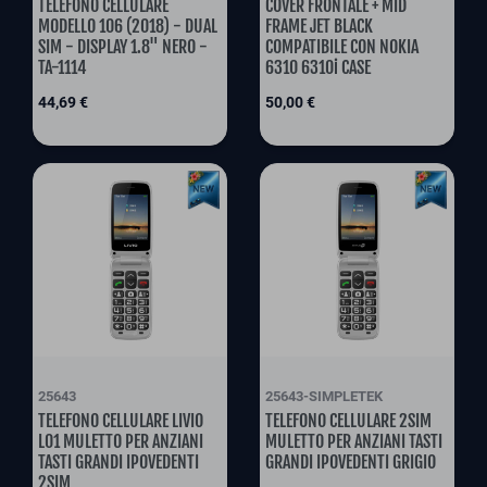
TELEFONO CELLULARE
COVER FRONTALE + MID
MODELLO 106 (2018) - DUAL
FRAME JET BLACK
SIM - DISPLAY 1.8" NERO -
COMPATIBILE CON NOKIA
TA-1114
6310 6310i CASE
Preis
Preis
44,69 €
50,00 €
25643
25643-SIMPLETEK
TELEFONO CELLULARE LIVIO
TELEFONO CELLULARE 2SIM
L01 MULETTO PER ANZIANI
MULETTO PER ANZIANI TASTI
TASTI GRANDI IPOVEDENTI
GRANDI IPOVEDENTI GRIGIO
2SIM