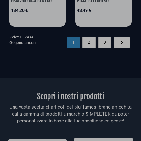
GSM 900 GIALLO NERO
PICCOLO LEGGERO
Preis
Preis
134,20 €
43,49 €
Zeigt 1–24 66
Als Nächst
1
2
3

Gegenständen
Scopri i nostri prodotti
Una vasta scelta di articoli dei piu’ famosi brand arricchita
dalla gamma di prodotti a marchio SIMPLETEK da poter
personalizzare in base alle tue specifiche esigenze!