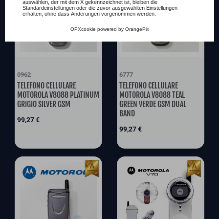
auswählen, der mit dem X gekennzeichnet ist, bleiben die
Sehen Sie sich die vollständige Cookie-Richtlinie
Standardeinstellungen oder die zuvor ausgewählten Einstellungen
an.
erhalten, ohne dass Änderungen vorgenommen werden.
OPXcookie
powered by
OrangePix
0962
6777
TELEFONO CELLULARE
TELEFONO CELLULARE
MOTOROLA V8088 PLATINUM
MOTOROLA V8088 TEAL
GRIGIO SILVER GSM
GREEN VERDE GSM DUAL
BAND
Preis
99,27 €
Preis
99,27 €