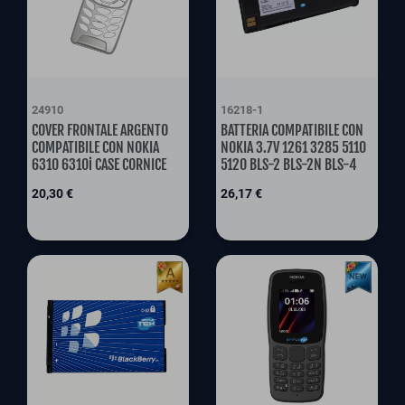
24910
16218-1
COVER FRONTALE ARGENTO
BATTERIA COMPATIBILE CON
COMPATIBILE CON NOKIA
NOKIA 3.7V 1261 3285 5110
6310 6310i CASE CORNICE
5120 BLS-2 BLS-2N BLS-4
Preis
Preis
20,30 €
26,17 €