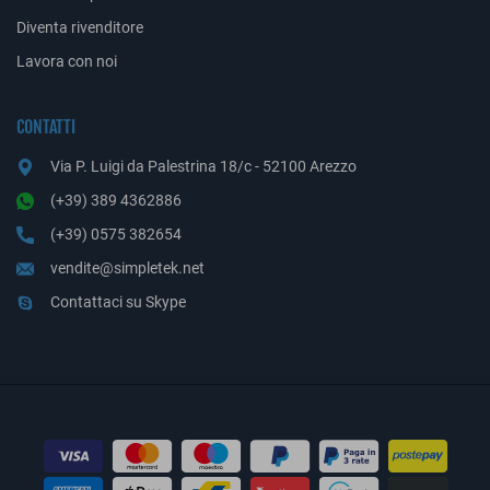
Diventa rivenditore
Lavora con noi
CONTATTI
Via P. Luigi da Palestrina 18/c - 52100 Arezzo
(+39) 389 4362886
(+39) 0575 382654
vendite@simpletek.net
Contattaci su Skype