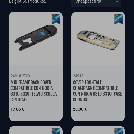
Es gibt 66 Produkte.
24914-ECO
24913
MID FRAME BACK COVER
COVER FRONTALE
COMPATIBILE CON NOKIA
CHAMPAGNE COMPATIBILE
6310 6310I TELAIO SCOCCA
CON NOKIA 6310 6310i CASE
CENTRALE
CORNICE
Preis
Preis
17,86 €
20,30 €