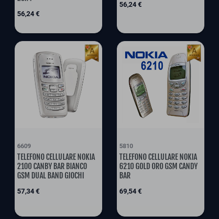
Preis
56,24 €
Preis
56,24 €
6609
5810
TELEFONO CELLULARE NOKIA
TELEFONO CELLULARE NOKIA
2100 CANBY BAR BIANCO
6210 GOLD ORO GSM CANDY
GSM DUAL BAND GIOCHI
BAR
Preis
Preis
57,34 €
69,54 €