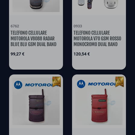
6762
0933
TELEFONO CELLULARE
TELEFONO CELLULARE
MOTOROLA V8088 RADAR
MOTOROLA V70 GSM ROSSO
BLUE BLU GSM DUAL BAND
MONOCROMO DUAL BAND
Preis
Preis
99,27 €
120,54 €