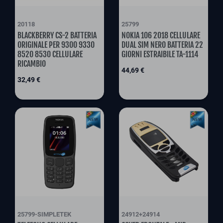
20118
25799
BLACKBERRY CS-2 BATTERIA
NOKIA 106 2018 CELLULARE
ORIGINALE PER 9300 9330
DUAL SIM NERO BATTERIA 22
8520 8530 CELLULARE
GIORNI ESTRAIBILE TA-1114
RICAMBIO
Preis
44,69 €
Preis
32,49 €
25799-SIMPLETEK
24912+24914