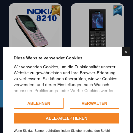
×
Diese Website verwendet Cookies
Wir verwenden Cookies, um die Funktionalität unserer
6763
25800
Website zu gewährleisten und Ihre Browser-Erfahrung
TELEFONO CELLULARE NOKIA
NOKIA 105 2024 CELLULARE
8210 ROSA GSM LEGGERO
DUAL SIM NERO BATTERIA 18
zu verbessern. Sie können überprüfen, wie wir Cookies
PICCOLO GIOCHI
GIORNI ESTRAIBILE TA-1684
FILTER
verwenden, und deren Einstellungen nach Wunsch
anpassen. Profilierungs- oder Werbe-Cookies werden
Preis
Preis
70,00 €
75,71 €
nur mit der Zustimmung des Nutzers verwendet und,
falls erlaubt, können sie zur Personalisierung von
ABLEHNEN
VERWALTEN
Werbung eingesetzt werden. Weitere Informationen
darüber, wie Google die gesammelten Daten
ALLE-AKZEPTIEREN
verwendet, finden Sie in den
Datenschutzbestimmungen von Google
.
Wenn Sie das Banner schließen, indem Sie oben rechts den Befehl