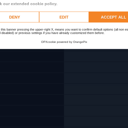
 our extended cookie policy.
DENY
EDIT
ACCEPT ALL
 this banner pressing the upper-right X, means you want to confirm default options (all non es
 disabled) or previous settings if you have already customized them before.
OPXcookie
powered by
OrangePix