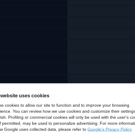
 website uses cookies
e cookies to allow our site to function and to improve your browsing
ience. You can review how we use cookies and customize their settings
ish. Profiling or commercial cookies will only be used with the user's c
if permitted, may be used to personalize advertising. For more informat
w Google uses collected data, please refer to
Google's Privacy Policy
.