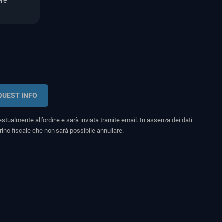
ere
QUEST INFO
stualmente all’ordine e sarà inviata tramite email. In assenza dei dati
rino fiscale che non sarà possibile annullare.
search