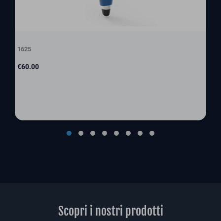
1625
Price
€60.00
Scopri i nostri prodotti