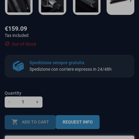
€159.09
Tax included

Out-of-Stock
Spedizione sempre gratuita
Spedizione con corriere espresso in 24/48h
Quantity
-
+
shopping_cart
ADD TO CART
REQUEST INFO