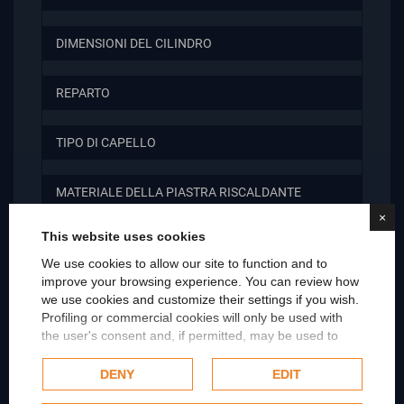
DIMENSIONI DEL CILINDRO
REPARTO
TIPO DI CAPELLO
MATERIALE DELLA PIASTRA RISCALDANTE
×
This website uses cookies
NUMERO DI IMPOSTAZIONI DELLA TEMPERATURA
We use cookies to allow our site to function and to
improve your browsing experience. You can review how
CARATTERISTICHE
we use cookies and customize their settings if you wish.
Profiling or commercial cookies will only be used with
the user's consent and, if permitted, may be used to
CARATTERISTICHE2
personalize advertising. For more information on how
Google uses collected data, please refer to
Google's
DENY
EDIT
Privacy Policy
.
CARATTERISTICHE3