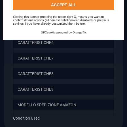
Check our extended cookie policy.
ACCEPT ALL
CARATTERISTICHE4
Closing this banner pressing the upper-right X, means you want to
confirm default options (all non essential cookied disabled) or previous
settings if you have already customized them before.
CARATTERISTICHE5
OPXcookie
powered by
OrangePix
CARATTERISTICHE6
CARATTERISTICHE7
CARATTERISTICHE8
CARATTERISTICHE9
MODELLO SPEDIZIONE AMAZON
Condition
Used