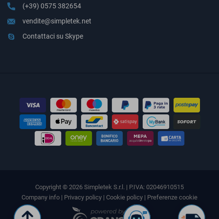
(+39) 0575 382654
vendite@simpletek.net
Contattaci su Skype
Copyright © 2026 Simpletek S.r.l. | P.IVA: 02046910515
Company info
|
Privacy policy
|
Cookie policy
|
Preferenze cookie