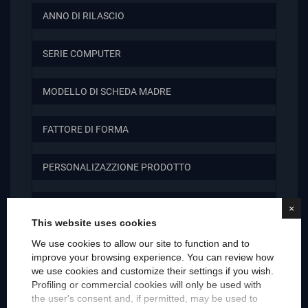
ANNO DI RILASCIO
SERIE COMPUTER
MODELLO DI SCHEDA MADRE
FATTORE DI FORMA
PERSONALIZAZZIONE PRODOTTO
ACCESSORI INCLUSI
×
This website uses cookies
SISTEMA OPERATIVO
We use cookies to allow our site to function and to
improve your browsing experience. You can review how
we use cookies and customize their settings if you wish.
SISTEMA OPERATIVO (EBAY)
Profiling or commercial cookies will only be used with
the user's consent and, if permitted, may be used to