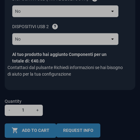
No
DISPOSITIVI USB 2
No
Al tuo prodotto hai aggiunto Componenti per un
totale di:
€40.00
Contattaci dal pulsante Richiedi informazioni se hai bisogno
di aiuto per la tua configurazione
Quantity
-
+
shopping_cart
ADD TO CART
REQUEST INFO