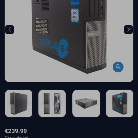
search
€239.99
Tax included