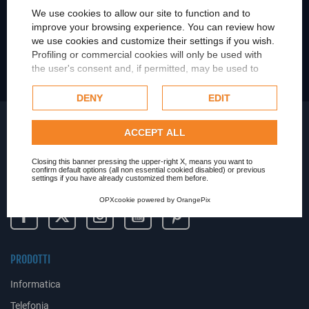
CONDIVIDI SU LINKEDIN
We use cookies to allow our site to function and to
improve your browsing experience. You can review how
we use cookies and customize their settings if you wish.
CONDIVIDI SU WHATSAPP
Profiling or commercial cookies will only be used with
the user's consent and, if permitted, may be used to
personalize advertising. For more information on how
Google uses collected data, please refer to
Google's
DENY
EDIT
Privacy Policy
.
Check our extended cookie policy.
ACCEPT ALL
Closing this banner pressing the upper-right X, means you want to
confirm default options (all non essential cookied disabled) or previous
settings if you have already customized them before.
OPXcookie
powered by
OrangePix
PRODOTTI
Informatica
Telefonia