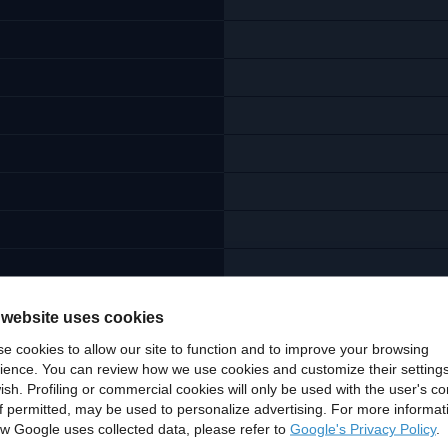
 website uses cookies
e cookies to allow our site to function and to improve your browsing
ience. You can review how we use cookies and customize their settings
ish. Profiling or commercial cookies will only be used with the user's c
if permitted, may be used to personalize advertising. For more informat
w Google uses collected data, please refer to
Google's Privacy Policy
.