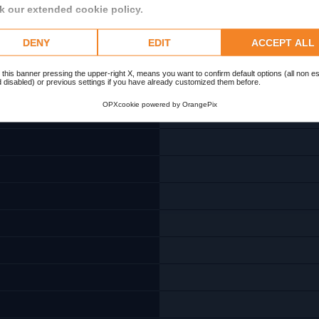
 our extended cookie policy.
DENY
EDIT
ACCEPT ALL
 this banner pressing the upper-right X, means you want to confirm default options (all non es
 disabled) or previous settings if you have already customized them before.
OPXcookie
powered by
OrangePix