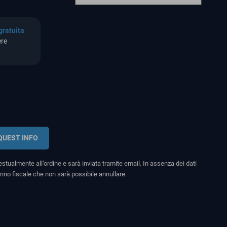
gratuita
ere
QUEST INFO
stualmente all’ordine e sarà inviata tramite email. In assenza dei dati
rino fiscale che non sarà possibile annullare.
search