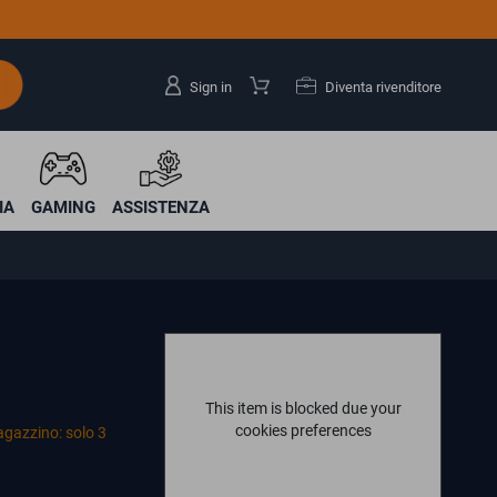
Sign in
Diventa rivenditore
IA
GAMING
ASSISTENZA
This item is blocked due your
cookies preferences
agazzino: solo 3