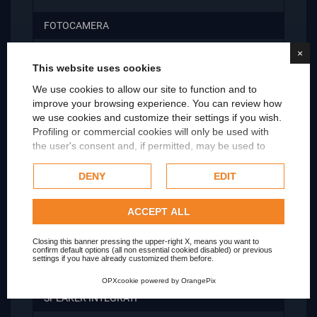
FOTOCAMERA
×
RISOLUZIONE FOTOCAMERA
This website uses cookies
We use cookies to allow our site to function and to
improve your browsing experience. You can review how
DIMENSIONI VESA
we use cookies and customize their settings if you wish.
Profiling or commercial cookies will only be used with
SINCRONIZZAZIONE ADATTIVA (V-Sync)
the user's consent and, if permitted, may be used to
personalize advertising. For more information on how
Google uses collected data, please refer to
Google's
DENY
EDIT
TOUCHSCREEN
Privacy Policy
.
Check our extended cookie policy.
ACCEPT ALL
SCHERMO CURVO/PIATTO
Closing this banner pressing the upper-right X, means you want to
confirm default options (all non essential cookied disabled) or previous
PIVOT
settings if you have already customized them before.
OPXcookie
powered by
OrangePix
SPEAKER INTEGRATI