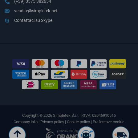
(+39) 0575 382654
vendite@simpletek.net
Contattaci su Skype
Copyright © 2026 Simpletek S.r.l. | P.IVA: 02046910515
Company info
|
Privacy policy
|
Cookie policy
|
Preferenze cookie