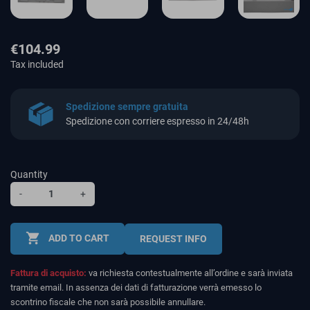
€104.99
Tax included
Spedizione sempre gratuita
Spedizione con corriere espresso in 24/48h
Quantity
-
+
shopping_cart
ADD TO CART
REQUEST INFO
Fattura di acquisto:
va richiesta contestualmente all’ordine e sarà inviata
tramite email. In assenza dei dati di fatturazione verrà emesso lo
scontrino fiscale che non sarà possibile annullare.