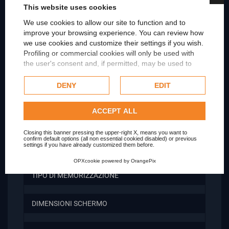
MEMORIA RAM (SITO)
This website uses cookies
We use cookies to allow our site to function and to
improve your browsing experience. You can review how
MEMORIA RAM (EBAY)
we use cookies and customize their settings if you wish.
Profiling or commercial cookies will only be used with
RAM MINIMA
the user's consent and, if permitted, may be used to
personalize advertising. For more information on how
Google uses collected data, please refer to
Google's
DENY
EDIT
RAM MASSIMA
Privacy Policy
.
Check our extended cookie policy.
ACCEPT ALL
CAPACITA HARD DRIVE (HDD)
Closing this banner pressing the upper-right X, means you want to
confirm default options (all non essential cookied disabled) or previous
settings if you have already customized them before.
CAPACITA SSD
OPXcookie
powered by
OrangePix
TIPO DI MEMORIZZAZIONE
DIMENSIONI SCHERMO