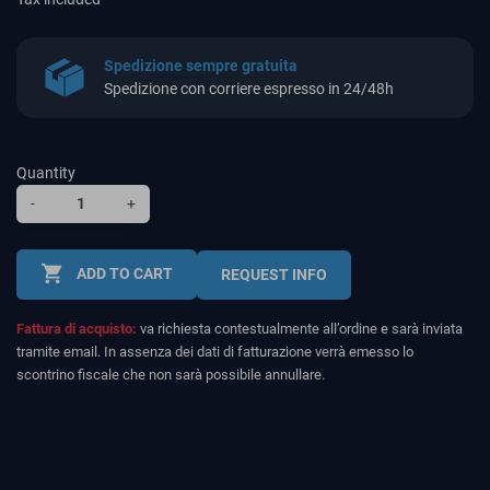
Spedizione sempre gratuita
Spedizione con corriere espresso in 24/48h
Quantity
-
+
shopping_cart
ADD TO CART
REQUEST INFO
Fattura di acquisto:
va richiesta contestualmente all’ordine e sarà inviata
tramite email. In assenza dei dati di fatturazione verrà emesso lo
scontrino fiscale che non sarà possibile annullare.