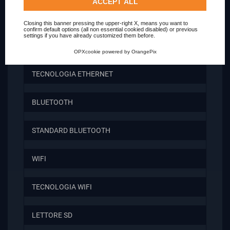
Check our extended cookie policy.
ACCEPT ALL
PORTA LAN
Closing this banner pressing the upper-right X, means you want to
confirm default options (all non essential cookied disabled) or previous
settings if you have already customized them before.
OTTICA (SPDIF)
OPXcookie
powered by
OrangePix
TECNOLOGIA ETHERNET
BLUETOOTH
STANDARD BLUETOOTH
WIFI
TECNOLOGIA WIFI
LETTORE SD