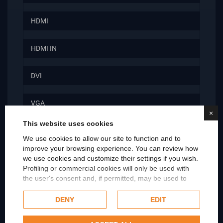
HDMI
HDMI IN
DVI
VGA
×
This website uses cookies
DISPLAYPORT
We use cookies to allow our site to function and to
improve your browsing experience. You can review how
DISPLAYPORT IN
we use cookies and customize their settings if you wish.
Profiling or commercial cookies will only be used with
the user's consent and, if permitted, may be used to
MINI DISPLAYPORT
personalize advertising. For more information on how
Google uses collected data, please refer to
Google's
DENY
EDIT
Privacy Policy
.
S-VIDEO