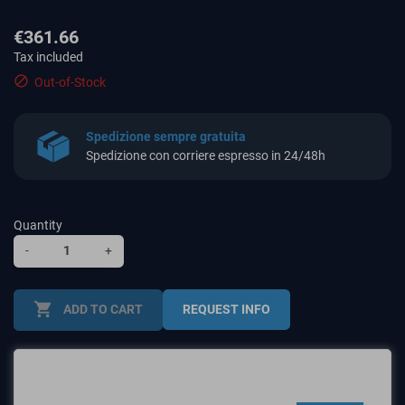
€361.66
Tax included

Out-of-Stock
Spedizione sempre gratuita
Spedizione con corriere espresso in 24/48h
Quantity
-
+
shopping_cart
ADD TO CART
REQUEST INFO