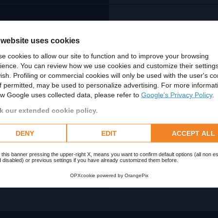
 website uses cookies
e cookies to allow our site to function and to improve your browsing
ience. You can review how we use cookies and customize their settings
ish. Profiling or commercial cookies will only be used with the user's c
if permitted, may be used to personalize advertising. For more informat
w Google uses collected data, please refer to
Google's Privacy Policy
.
 our extended cookie policy.
DENY
EDIT
ACCEPT ALL
 this banner pressing the upper-right X, means you want to confirm default options (all non es
 disabled) or previous settings if you have already customized them before.
OPXcookie
powered by
OrangePix