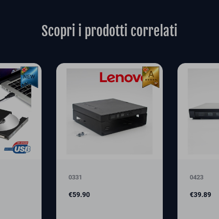
Scopri i prodotti correlati
0331
0423
Price
Price
€59.90
€39.89