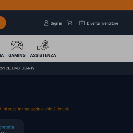
Sign in
Diventa rivenditore
IA
GAMING
ASSISTENZA
tori CD, DVD, Blu-Ray
timi pezzi in magazzino: solo 2 rimasti
gratuita