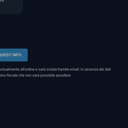
ere
QUEST INFO
stualmente all’ordine e sarà inviata tramite email. In assenza dei dati
rino fiscale che non sarà possibile annullare.
search