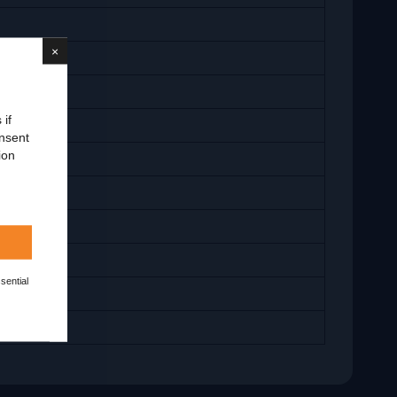
×
 if
onsent
ion
sential