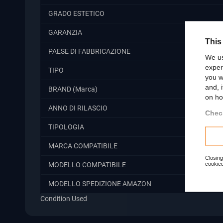
GRADO ESTETICO
GARANZIA
This
PAESE DI FABBRICAZIONE
We us
exper
TIPO
you w
and, 
BRAND (Marca)
on ho
ANNO DI RILASCIO
Check
TIPOLOGIA
MARCA COMPATIBILE
Closing
cookied
MODELLO COMPATIBILE
MODELLO SPEDIZIONE AMAZON
Condition
Used