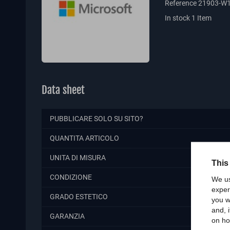
Reference
21903-W
In stock
1 Item
Data sheet
PUBBLICARE SOLO SU SITO?
QUANTITA ARTICOLO
UNITA DI MISURA
This
CONDIZIONE
We us
exper
GRADO ESTETICO
you w
and, 
GARANZIA
on ho