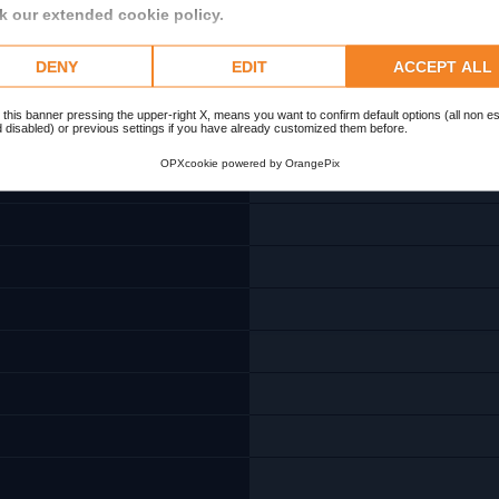
 our extended cookie policy.
DENY
EDIT
ACCEPT ALL
 this banner pressing the upper-right X, means you want to confirm default options (all non es
 disabled) or previous settings if you have already customized them before.
OPXcookie
powered by
OrangePix