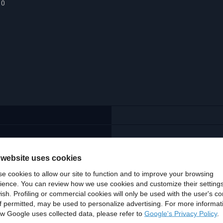
10
 website uses cookies
e cookies to allow our site to function and to improve your browsing
ience. You can review how we use cookies and customize their settings
ish. Profiling or commercial cookies will only be used with the user's c
if permitted, may be used to personalize advertising. For more informat
w Google uses collected data, please refer to
Google's Privacy Policy
.