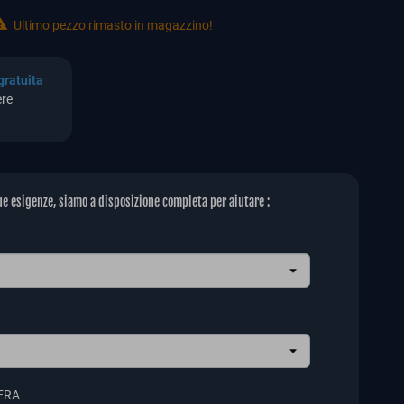

Ultimo pezzo rimasto in magazzino!
gratuita
ere
ue esigenze, siamo a disposizione completa per aiutare :
search
ERA