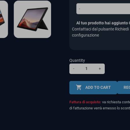
-
Al tuo prodotto hai aggiunto
Contattaci dal pulsante Richiedi 
configurazione
Quantity
-
+
shopping_cart
ADD TO CART
RE
Fattura di acquisto:
va richiesta conte
di fatturazione verrà emesso lo scont