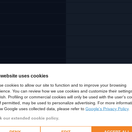
 website uses cookies
e cookies to allow our site to function and to improve your browsing
ience. You can review how we use cookies and customize their settings
ish. Profiling or commercial cookies will only be used with the user's c
if permitted, may be used to personalize advertising. For more informat
w Google uses collected data, please refer to
Google's Privacy Policy
.
 our extended cookie policy.
DENY
EDIT
ACCEPT ALL