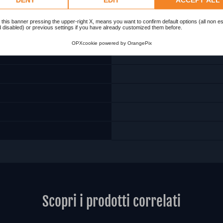
 this banner pressing the upper-right X, means you want to confirm default options (all non es
 disabled) or previous settings if you have already customized them before.
OPXcookie
powered by
OrangePix
Scopri i prodotti correlati