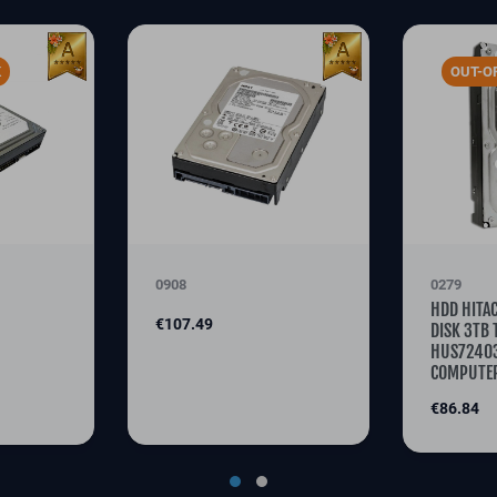
K
OUT-O
0908
0279
HDD HITA
Price
€107.49
DISK 3TB 
HUS72403
COMPUTER
Price
€86.84