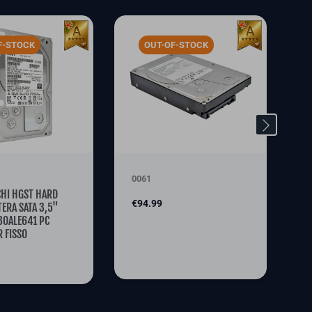
F-STOCK
OUT-OF-STOCK
1
P
€
0061
CHI HGST HARD
Price
€94.99
TERA SATA 3,5"
0ALE641 PC
 FISSO