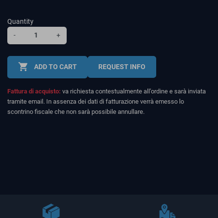
Quantity
-
+
shopping_cart
ADD TO CART
REQUEST INFO
Fattura di acquisto:
va richiesta contestualmente all’ordine e sarà inviata
tramite email. In assenza dei dati di fatturazione verrà emesso lo
scontrino fiscale che non sarà possibile annullare.