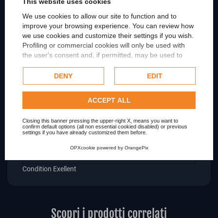
This website uses cookies
INTERFACCIA
We use cookies to allow our site to function and to
improve your browsing experience. You can review how
we use cookies and customize their settings if you wish.
CACHE
Profiling or commercial cookies will only be used with
the user's consent and, if permitted, may be used to
personalize advertising. For more information on how
NUMERO DI VELOCITA
Google uses collected data, please refer to
Google's
DENY
EDIT
Privacy Policy
.
CARATTERISTICHE
Check our extended cookie policy.
ACCEPT ALL
Unità Ottica - ODD (Sito)
Closing this banner pressing the upper-right X, means you want to
confirm default options (all non essential cookied disabled) or previous
settings if you have already customized them before.
MODELLO SPEDIZIONE AMAZON
OPXcookie
powered by
OrangePix
Condition
Exellent
Scopri i prodotti correlati