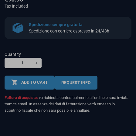
Tax included
Spedizione sempre gratuita
Spedizione con corriere espresso in 24/48h
Quantity
-
+
shopping_cart
ADD TO CART
REQUEST INFO
Fattura di acquisto:
va richiesta contestualmente all’ordine e sarà inviata
tramite email. In assenza dei dati di fatturazione verrà emesso lo
scontrino fiscale che non sarà possibile annullare.