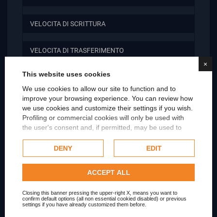
VELOCITA DI SCRITTURA
VELOCITA DI TRASFERIMENTO
×
This website uses cookies
INTERFACCIA
We use cookies to allow our site to function and to
improve your browsing experience. You can review how
INTERFACCIA2
we use cookies and customize their settings if you wish.
Profiling or commercial cookies will only be used with
the user's consent and, if permitted, may be used to
CACHE
personalize advertising. For more information on how
Google uses collected data, please refer to
Google's
DENY
EDIT
Privacy Policy
.
TIPI DI DRIVE SUPPORTATI
Check our extended cookie policy.
ACCEPT ALL
FORMATO DI MEMORIZZAZIONE
Closing this banner pressing the upper-right X, means you want to
confirm default options (all non essential cookied disabled) or previous
settings if you have already customized them before.
VELOCITA DI ROTAZIONE