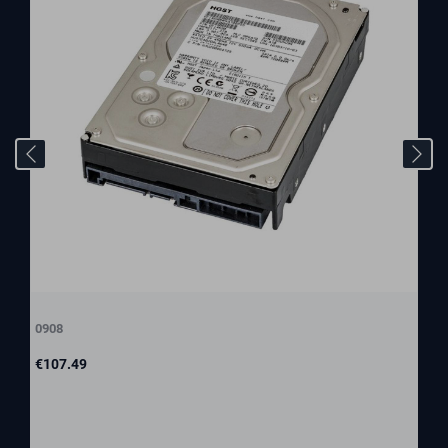
0908
Price
€107.49