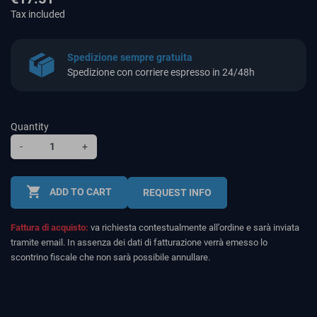
Tax included
Spedizione sempre gratuita
Spedizione con corriere espresso in 24/48h
Quantity
-
+
shopping_cart
ADD TO CART
REQUEST INFO
Fattura di acquisto:
va richiesta contestualmente all’ordine e sarà inviata
tramite email. In assenza dei dati di fatturazione verrà emesso lo
scontrino fiscale che non sarà possibile annullare.