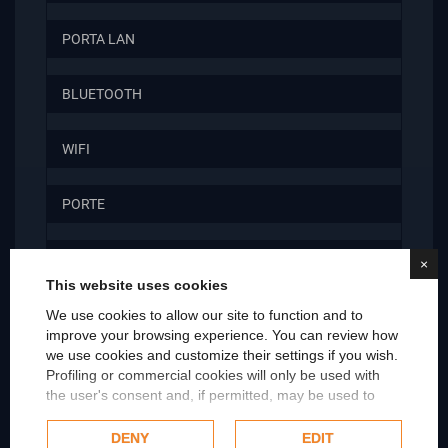
PORTA LAN
BLUETOOTH
WIFI
PORTE
PORTE 1
×
This website uses cookies
DIMENSIONI LAPTOP COMPATIBILI
We use cookies to allow our site to function and to
improve your browsing experience. You can review how
we use cookies and customize their settings if you wish.
MARCA COMPATIBILE
Profiling or commercial cookies will only be used with
the user's consent and, if permitted, may be used to
personalize advertising. For more information on how
MARCA COMPATIBILE2
Google uses collected data, please refer to
Google's
DENY
EDIT