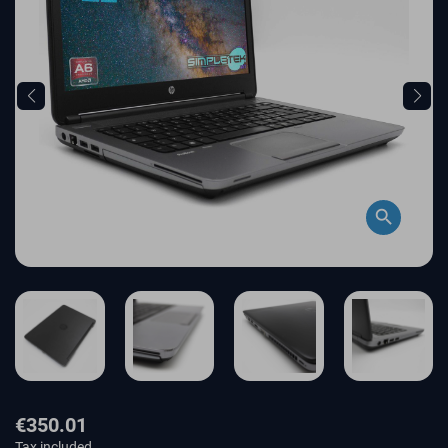
search
€350.01
Tax included