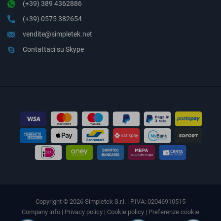
(+39) 389 4362886
(+39) 0575 382654
vendite@simpletek.net
Contattaci su Skype
Copyright © 2026 Simpletek S.r.l. | P.IVA: 02046910515
Company info
|
Privacy policy
|
Cookie policy
|
Preferenze cookie