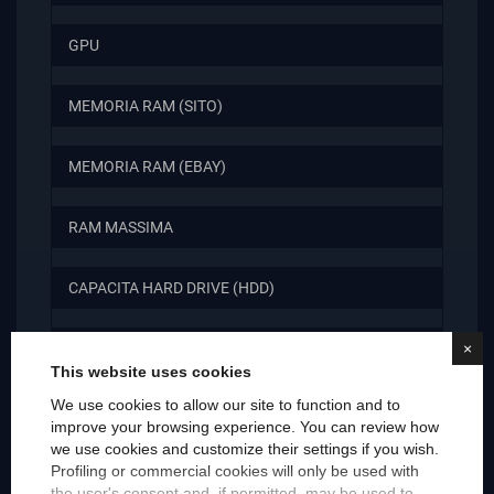
GPU
MEMORIA RAM (SITO)
MEMORIA RAM (EBAY)
RAM MASSIMA
CAPACITA HARD DRIVE (HDD)
CAPACITA SSD
×
This website uses cookies
We use cookies to allow our site to function and to
TIPOLOGIA DISCO
improve your browsing experience. You can review how
we use cookies and customize their settings if you wish.
HDD
Profiling or commercial cookies will only be used with
the user's consent and, if permitted, may be used to