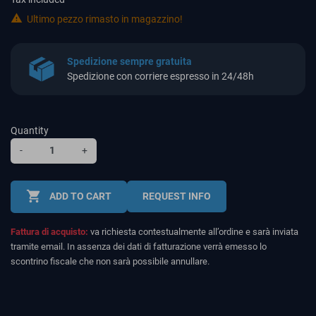

Ultimo pezzo rimasto in magazzino!
Spedizione sempre gratuita
Spedizione con corriere espresso in 24/48h
Quantity
-
+
shopping_cart
ADD TO CART
REQUEST INFO
Fattura di acquisto:
va richiesta contestualmente all’ordine e sarà inviata
tramite email. In assenza dei dati di fatturazione verrà emesso lo
scontrino fiscale che non sarà possibile annullare.