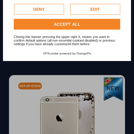
personalize advertising. For more information on how
Google uses collected data, please refer to
Google's
DENY
EDIT
Privacy Policy
.
MODELLO SPEDIZIONE AMAZON
Check our extended cookie policy.
ACCEPT ALL
Condition
New
Closing this banner pressing the upper-right X, means you want to
confirm default options (all non essential cookied disabled) or previous
settings if you have already customized them before.
OPXcookie
powered by
OrangePix
Scopri i prodotti correlati
OUT-OF-STOCK