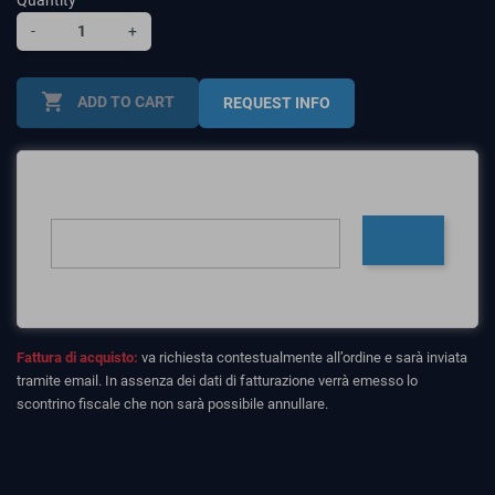
Quantity
-
+
shopping_cart
ADD TO CART
REQUEST INFO
Fattura di acquisto:
va richiesta contestualmente all’ordine e sarà inviata
tramite email. In assenza dei dati di fatturazione verrà emesso lo
scontrino fiscale che non sarà possibile annullare.