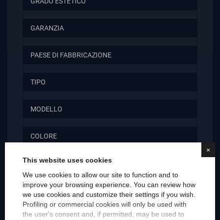
GRADO ESTETICO
GARANZIA
PAESE DI FABBRICAZIONE
TIPO
MODELLO
COLORE
×
This website uses cookies
BRAND (Marca)
We use cookies to allow our site to function and to
improve your browsing experience. You can review how
MARCA COMPATIBILE
we use cookies and customize their settings if you wish.
Profiling or commercial cookies will only be used with
the user's consent and, if permitted, may be used to
MODELLO COMPATIBILE