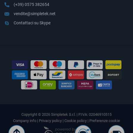
(+39) 0575 382654
vendite@simpletek.net
Contattaci su Skype
Copyright © 2026 Simpletek S.r.l. | P.IVA: 02046910515
Company info
|
Privacy policy
|
Cookie policy
|
Preferenze cookie