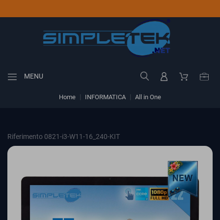
MENU
Home
INFORMATICA
All in One
Riferimento 0821-i3-W11-16_240-KIT