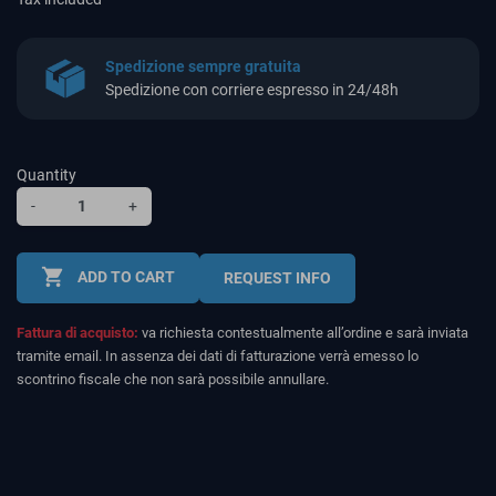
Spedizione sempre gratuita
Spedizione con corriere espresso in 24/48h
Quantity
-
+
shopping_cart
ADD TO CART
REQUEST INFO
Fattura di acquisto:
va richiesta contestualmente all’ordine e sarà inviata
tramite email. In assenza dei dati di fatturazione verrà emesso lo
scontrino fiscale che non sarà possibile annullare.