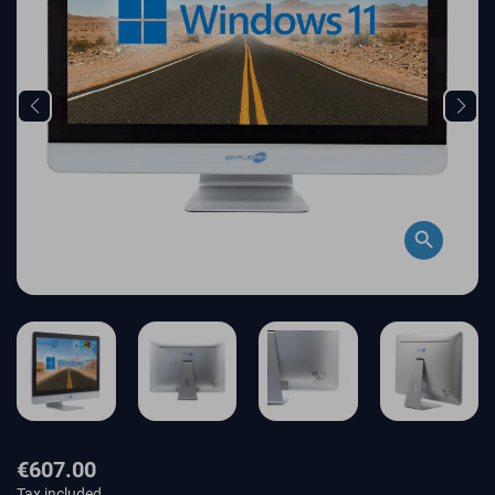
search
€607.00
Tax included