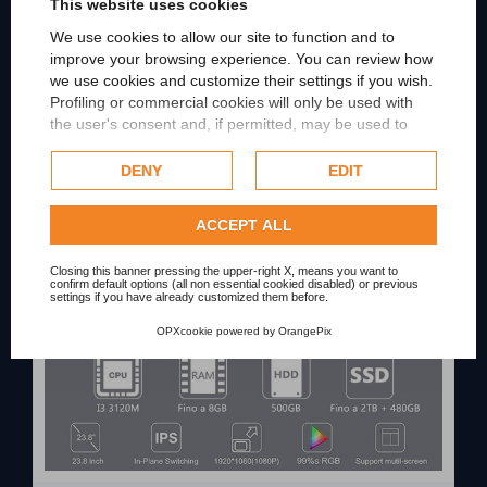
This website uses cookies
We use cookies to allow our site to function and to
improve your browsing experience. You can review how
we use cookies and customize their settings if you wish.
Profiling or commercial cookies will only be used with
OUT-OF-STOCK
the user's consent and, if permitted, may be used to
personalize advertising. For more information on how
Google uses collected data, please refer to
Google's
DENY
EDIT
Privacy Policy
.
Check our extended cookie policy.
ACCEPT ALL
Closing this banner pressing the upper-right X, means you want to
confirm default options (all non essential cookied disabled) or previous
settings if you have already customized them before.
OPXcookie
powered by
OrangePix