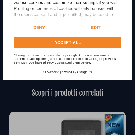
CORRENTE IN USCITA
we use cookies and customize their settings if you wish.
Profiling or commercial cookies will only be used with
the user's consent and, if permitted, may be used to
MARCA COMPATIBILE
personalize advertising. For more information on how
Google uses collected data, please refer to
Google's
DENY
EDIT
Privacy Policy
.
MARCA COMPATIBILE2
Check our extended cookie policy.
ACCEPT ALL
MODELLO SPEDIZIONE AMAZON
Closing this banner pressing the upper-right X, means you want to
confirm default options (all non essential cookied disabled) or previous
settings if you have already customized them before.
Condition
New
OPXcookie
powered by
OrangePix
Scopri i prodotti correlati