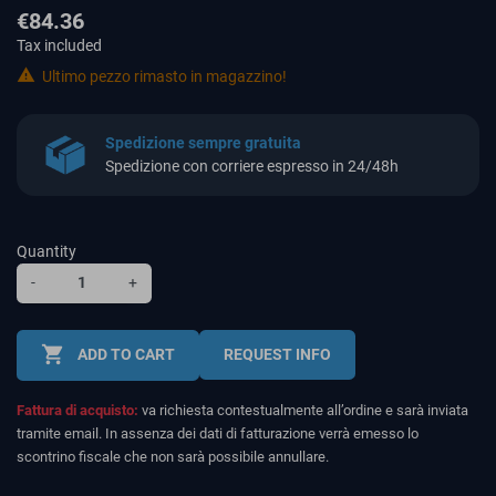
€84.36
Tax included

Ultimo pezzo rimasto in magazzino!
Spedizione sempre gratuita
Spedizione con corriere espresso in 24/48h
Quantity
-
+
shopping_cart
ADD TO CART
REQUEST INFO
Fattura di acquisto:
va richiesta contestualmente all’ordine e sarà inviata
tramite email. In assenza dei dati di fatturazione verrà emesso lo
scontrino fiscale che non sarà possibile annullare.