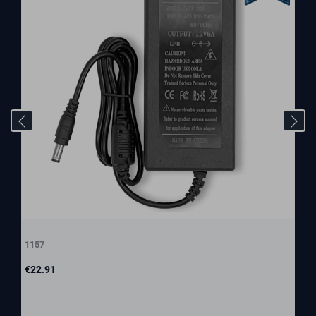
1157
Price
€22.91