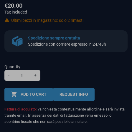
€20.00
Tax included

Ultimi pezzi in magazzino: solo 2 rimasti
Spedizione sempre gratuita
Spedizione con corriere espresso in 24/48h
Quantity
-
+
shopping_cart
ADD TO CART
REQUEST INFO
Fattura di acquisto:
va richiesta contestualmente all’ordine e sarà inviata
tramite email. In assenza dei dati di fatturazione verrà emesso lo
scontrino fiscale che non sarà possibile annullare.