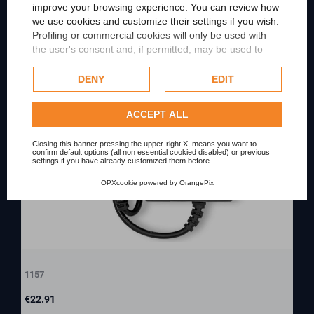
improve your browsing experience. You can review how
we use cookies and customize their settings if you wish.
Profiling or commercial cookies will only be used with
the user's consent and, if permitted, may be used to
personalize advertising. For more information on how
Google uses collected data, please refer to
Google's
DENY
EDIT
Privacy Policy
.
Check our extended cookie policy.
ACCEPT ALL
Closing this banner pressing the upper-right X, means you want to
confirm default options (all non essential cookied disabled) or previous
settings if you have already customized them before.
OPXcookie
powered by
OrangePix
1157
Price
€22.91