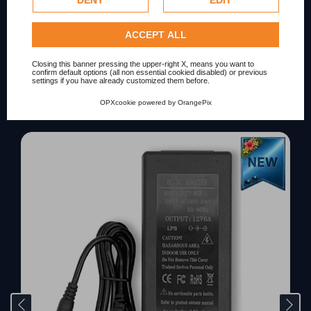
DENY
EDIT
Privacy Policy
.
Condition
New
Check our extended cookie policy.
ACCEPT ALL
Closing this banner pressing the upper-right X, means you want to
confirm default options (all non essential cookied disabled) or previous
settings if you have already customized them before.
Scopri i prodotti correlati
OPXcookie
powered by
OrangePix