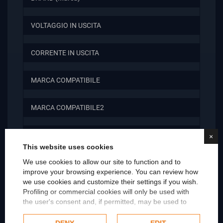
VOLTAGGIO IN USCITA
CORRENTE IN USCITA
MARCA COMPATIBILE
MARCA COMPATIBILE2
LINEA PRODOTTO COMPATIBILE
×
This website uses cookies
We use cookies to allow our site to function and to
LINEA PRODOTTO COMPATIBILE2
improve your browsing experience. You can review how
we use cookies and customize their settings if you wish.
LINEA PRODOTTO COMPATIBILE3
Profiling or commercial cookies will only be used with
the user's consent and, if permitted, may be used to
personalize advertising. For more information on how
MODELLO SPEDIZIONE AMAZON
Google uses collected data, please refer to
Google's