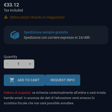
€33.12
Tax included

Ultimo pezzo rimasto in magazzino!
Spedizione sempre gratuita
Spedizione con corriere espresso in 24/48h
Quantity
-
+
shopping_cart
ADD TO CART
REQUEST INFO
Fattura di acquisto:
va richiesta contestualmente all’ordine e sarà inviata
tramite email. In assenza dei dati di fatturazione verrà emesso lo
scontrino fiscale che non sarà possibile annullare.